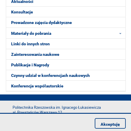
Aktualności
Konsultacje
Prowadzone zajęcia dydaktyczne
Materiały do pobrania
Linki do innych stron
Zainteresowania naukowe
Publikacje i Nagrody
Czynny udział w konferencjach naukowych
Konferencje współautorskie
Politechnika Rzeszowska im. Ignacego Łukasiewicza
al. Powstańców Warszawy 12
35-029 Rzeszów
Akceptuję
tel.: +48 17 865 11 00