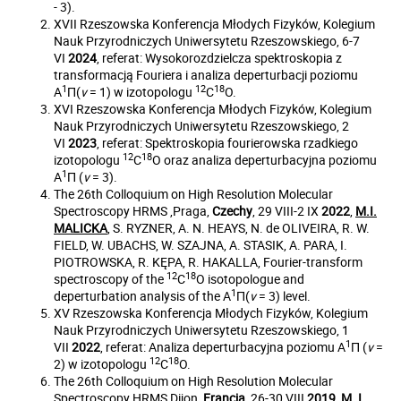
- 3).
XVII Rzeszowska Konferencja Młodych Fizyków, Kolegium
Nauk Przyrodniczych Uniwersytetu Rzeszowskiego, 6-7
VI
2024
, referat: Wysokorozdzielcza spektroskopia z
transformacją Fouriera i analiza deperturbacji poziomu
1
12
18
A
Π(
v
= 1) w izotopologu
C
O.
XVI Rzeszowska Konferencja Młodych Fizyków, Kolegium
Nauk Przyrodniczych Uniwersytetu Rzeszowskiego, 2
VI
2023
, referat: Spektroskopia fourierowska rzadkiego
12
18
izotopologu
C
O oraz analiza deperturbacyjna poziomu
1
A
Π (
v
= 3).
The 26th Colloquium on High Resolution Molecular
Spectroscopy HRMS ,Praga,
Czechy
,
29 VIII-2 IX
2022
,
M.I.
MALICKA
, S. RYZNER, A. N. HEAYS, N. de OLIVEIRA, R. W.
FIELD, W. UBACHS, W. SZAJNA, A. STASIK, A. PARA, I.
PIOTROWSKA, R. KĘPA, R. HAKALLA, Fourier-transform
12
18
spectroscopy of the
C
O isotopologue and
1
deperturbation analysis of the A
Π(
v
= 3) level.
XV Rzeszowska Konferencja Młodych Fizyków, Kolegium
Nauk Przyrodniczych Uniwersytetu Rzeszowskiego, 1
1
VII
2022
, referat: Analiza deperturbacyjna poziomu A
Π (
v
=
12
18
2) w izotopologu
C
O.
The 26th Colloquium on High Resolution Molecular
Spectroscopy HRMS Dijon,
Francja
, 26-30 VIII
2019
,
M. I.