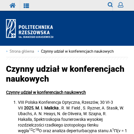
Wyszukiwark
Zaloguj
Strona główna
Czynny udział w konferencjach naukowych
Czynny udział w konferencjach
naukowych
Czynny udział w konferencjach naukowych
VIII Polska Konferencja Optyczna, Rzeszów, 30 VI-3
VII
2025
,
M. I. Malicka
, R. W. Field , S. Ryzner, A. Stasik, W.
Ubachs, A. N. Heays, N. de Oliveira, W. Szajna, R.
Hakalla, Spektroskopia fourierowska wysokiej
rozdzielczości rzadkiego izotopologu tlenku
12
18
1
węgla
C
O
oraz analiza deperturbacyjna stanu
A
Π
(v = 1