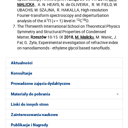
MALICKA
, A. N. HEAYS, N. de OLIVEIRA , R. W. FIELD, W.
UBACHS, W. SZAJNA, R. HAKALLA, High-resolution
Fourier-transform spectroscopy and deperturbation
1
12
18
analysis of the A
Π (
v
= 1) level in
C
O.
The Thirteenth International School on Theoretical Physics
Symmetry and Structural Properties of Condensed
Matter,
Rzeszów
10-15 IX
2018,
M. Malick
a
, M. Wanic, J.
Fal, G. Żyła, Experimental investigation of refractive index
on nanodiamonds - ethylene glycol based nanofluids.
Aktualności
Konsultacje
Prowadzone zajęcia dydaktyczne
Materiały do pobrania
Linki do innych stron
Zainteresowania naukowe
Publikacje i Nagrody