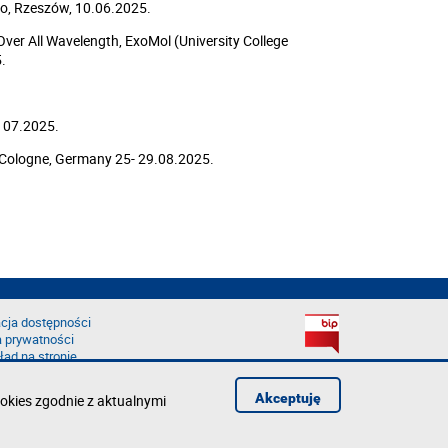
o, Rzeszów, 10.06.2025.
ver All Wavelength, ExoMol (University College
.
. 07.2025.
 Cologne, Germany 25- 29.08.2025.
cja dostępności
a prywatności
łąd na stronie
Akceptuję
okies zgodnie z aktualnymi