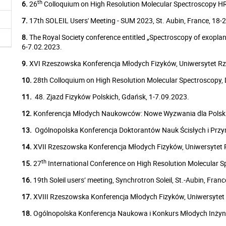
th
6.
26
Colloquium on High Resolution Molecular Spectroscopy H
7.
17th SOLEIL Users' Meeting - SUM 2023, St. Aubin, France, 18-
8.
The Royal Society conference entitled „Spectroscopy of exoplan
6-7.02.2023.
9.
XVI Rzeszowska Konferencja Młodych Fizyków, Uniwersytet Rz
10.
28th Colloquium on High Resolution Molecular Spectroscopy, D
11.
48. Zjazd Fizyków Polskich, Gdańsk, 1-7.09.2023.
12.
Konferencja Młodych Naukowców: Nowe Wyzwania dla Polskiej
13.
Ogólnopolska Konferencja Doktorantów Nauk Ścisłych i Prz
14.
XVII Rzeszowska Konferencja Młodych Fizyków, Uniwersytet 
th
15.
27
International Conference on High Resolution Molecular Sp
16.
19th Soleil users’ meeting, Synchrotron Soleil, St.-Aubin, Fran
17.
XVIII Rzeszowska Konferencja Młodych Fizyków, Uniwersytet
18.
Ogólnopolska Konferencja Naukowa i Konkurs Młodych Inżyn