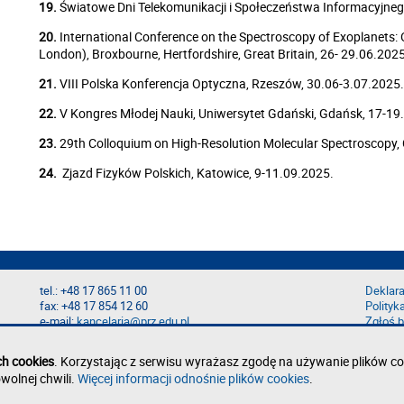
19.
Światowe Dni Telekomunikacji i Społeczeństwa Informacyjneg
20.
International Conference on the Spectroscopy of Exoplanets: O
London), Broxbourne, Hertfordshire, Great Britain, 26- 29.06.2025
21.
VIII Polska Konferencja Optyczna, Rzeszów, 30.06-3.07.2025.
22.
V Kongres Młodej Nauki, Uniwersytet Gdański, Gdańsk, 17-19
23.
29th Colloquium on High-Resolution Molecular Spectroscopy,
24.
Zjazd Fizyków Polskich, Katowice, 9-11.09.2025.
tel.: +48 17 865 11 00
Deklara
fax: +48 17 854 12 60
Polityk
e-mail:
kancelaria@prz.edu.pl
Zgłoś b
ch cookies
. Korzystając z serwisu wyrażasz zgodę na używanie plików co
wolnej chwili.
Więcej informacji odnośnie plików cookies
.